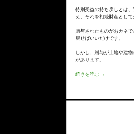
特別受益の持ち戻しとは、
え、それを相続財産として
贈与されたものがおカネで
戻せばいいだけです。
しかし、贈与が土地や建物
があります。
価値が変わった
続きを読む
→
投
稿
ナ