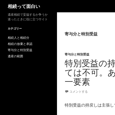
検
相続って面白い
索
遺産相続で妥協するか争うか
迷ったときに役に立つサイト
カテゴリー
寄与分と特別受益
相続人と相続分
相続の放棄と承認
寄与分と特別受益
寄与分と特別受益
遺産の範囲
特別受益の
ては不可。
一要素
コメントする
特別受益の持戻しは主張し