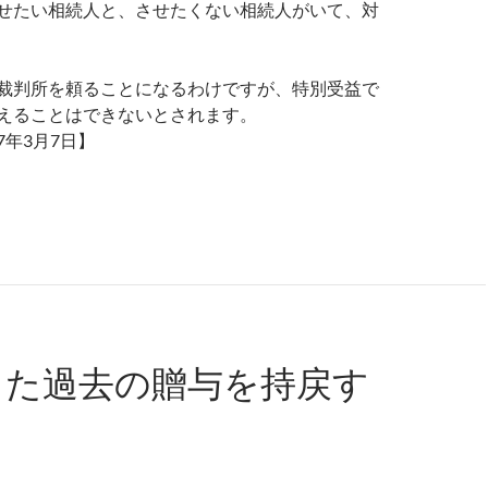
せたい相続人と、させたくない相続人がいて、対
裁判所を頼ることになるわけですが、特別受益で
えることはできないとされます。
年3月7日】
しだけの単独の申立ては不可。あくまで遺産分割協議の一要素
った過去の贈与を持戻す