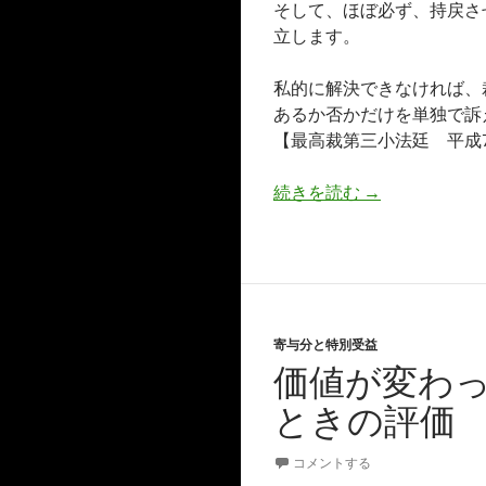
そして、ほぼ必ず、持戻さ
立します。
私的に解決できなければ、
あるか否かだけを単独で訴
【最高裁第三小法廷 平成7
特別受益の持戻
続きを読む
→
寄与分と特別受益
価値が変わ
ときの評価
コメントする