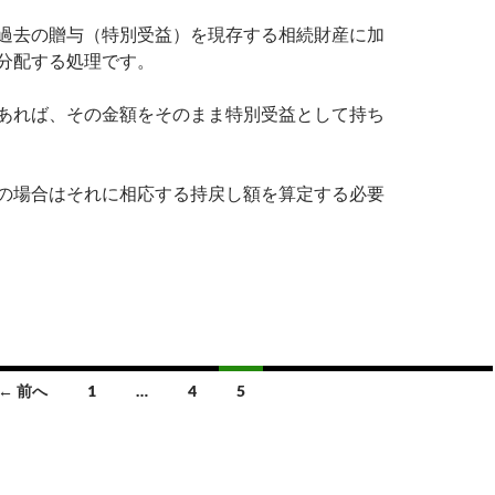
過去の贈与（特別受益）を現存する相続財産に加
分配する処理です。
あれば、その金額をそのまま特別受益として持ち
の場合はそれに相応する持戻し額を算定する必要
過去の贈与を持戻すときの評価
← 前へ
1
…
4
5