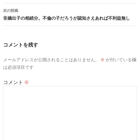
ナ
ビ
次の投稿
非嫡出子の相続分。不倫の子だろうが認知さえあれば不利益無し
ゲ
ー
シ
コメントを残す
ョ
メールアドレスが公開されることはありません。
※
が付いている欄
ン
は必須項目です
コメント
※