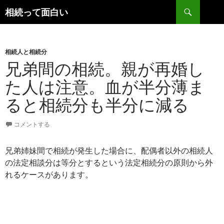
検
相続って面白い
索
コ
ン
テ
ン
相続人と相続分
ツ
兄弟間の相続。親が再婚し
へ
た人は注意。血が半分薄ま
ス
キ
ると相続分も半分に減る
ッ
プ
コメントする
兄弟姉妹間で相続が発生した場合に、配偶者以外の相続人
の法定相談分は等分とするという法定相続分の原則から外
れるケースがあります。