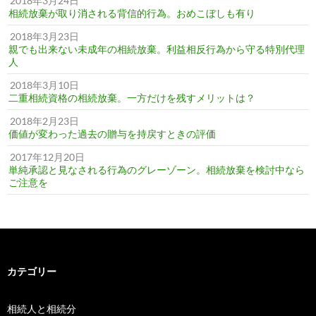
2018年3月24日
相続放棄が取り消される背信的行為。おめこぼしも有り
2018年3月23日
親でも出来ない未成年の相続放棄。利益相反行為から守る特別代理
人
2018年3月10日
二重相続資格の相続放棄。一方だけを残すメリットは？
2018年2月23日
価値が変わった過去の贈与を持戻すときの評価
2017年12月20日
単純承認と見なされる行為のグレーゾーン。相続放棄を検討中なら
ご注意を
カテゴリー
相続人と相続分